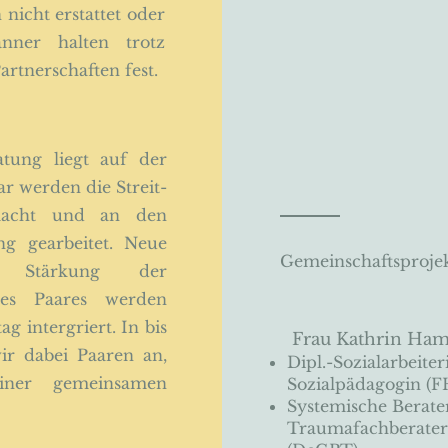
 nicht erstattet oder
nner halten trotz
rtnerschaften fest.
tung liegt auf der
 werden die Streit-
macht und an den
g gearbeitet. Neue
Gemeinschaftsprojek
ur Stärkung der
 des Paares werden
g intergriert. In bis
Frau Kathrin Ham
ir dabei Paaren an,
Dipl.-Sozialarbeiter
iner gemeinsamen
Sozialpädagogin (F
Systemische Berater
Traumafachberater