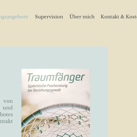
ngsangebote
Supervision
Über mich
Kontakt & Kost
 von
 und
otes
ntakt