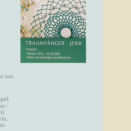
t mit:
pel
in/-
H)
in,
in